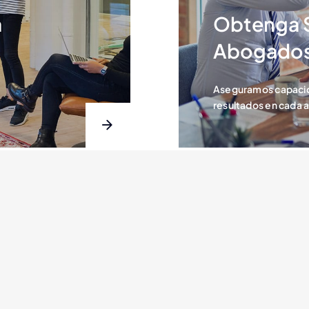
a
Obtenga 
Abogados
Aseguramos capacid
resultados en cada a