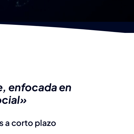
e, enfocada en
ocial»
 a corto plazo