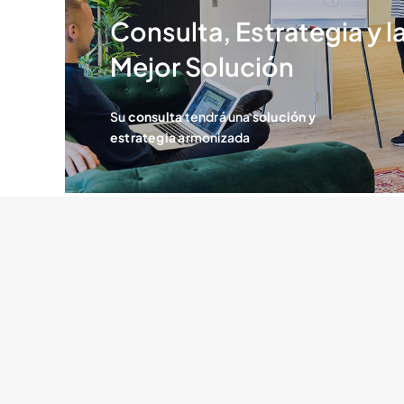
Consulta, Estrategia y l
Mejor Solución
Su
consulta
tendrá una
solución y
estrategia
armonizada